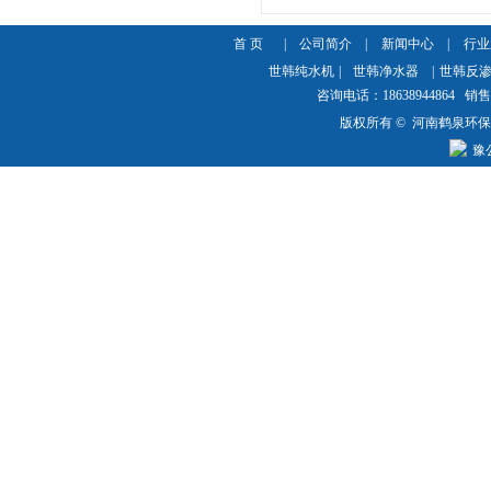
首 页
|
公司简介
|
新闻中心
|
行业
世韩纯水机
|
世韩净水器
|
世韩反
咨询电话：18638944864 销售热
版权所有 © 河南鹤泉环
豫公