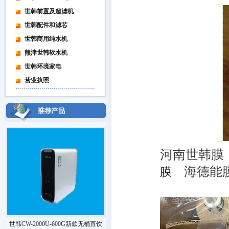
世韩前置及超滤机
世韩配件和滤芯
世韩商用纯水机
熊津世韩软水机
世韩环境家电
营业执照
河南世韩膜
海德能膜
膜
世韩CW-2000U-600G新款无桶直饮