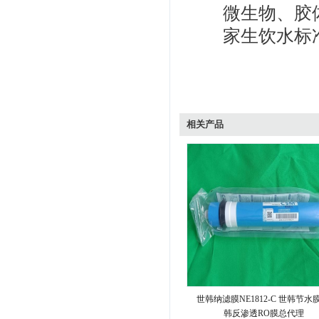
微生物、胶
家生饮水标
相关产品
世韩纳滤膜NE1812-C 世韩节水膜
韩反渗透RO膜总代理