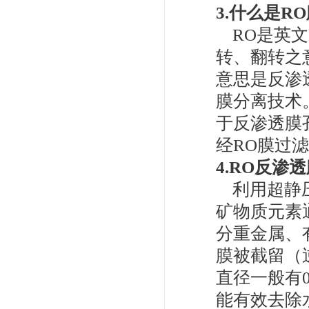
3.什么是R
RO是英文Rev
转、翻转之意
意思是反渗
膜分离技术
于反渗透膜
经RO膜过
4.RO反渗
利用超静压
矿物质元素
分重金属、
膜被截留（逆
直径一般有0.
能有效去除