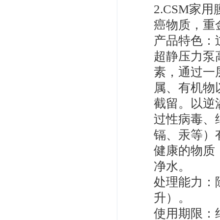
2.CSM
癌物质，重
产品特色：过
超静压力泵
素，通过一
属、有机物
截留。以逆
过性病毒、
镉、汞等）
健康的物质
净水。
处理能力：除
升）。
使用期限：