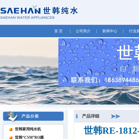
首 页
|
公司简介
|
新闻中心
|
行业
产品详细
世韩RE-18
世韩家用纯水机
世韩“CSM”RO膜