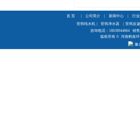
首 页
|
公司简介
|
新闻中心
|
行业
世韩纯水机
|
世韩净水器
|
世韩反
咨询电话：18638944864 销售热
版权所有 © 河南鹤泉
豫公