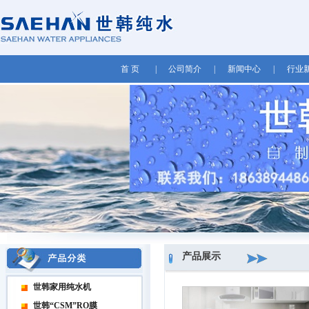
首 页
|
公司简介
|
新闻中心
|
行业
产品展示
世韩家用纯水机
世韩“CSM”RO膜