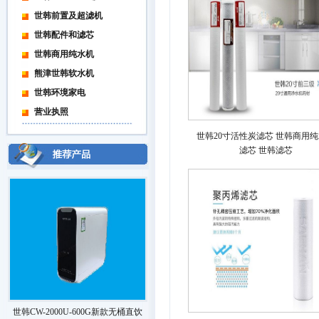
世韩前置及超滤机
世韩配件和滤芯
世韩商用纯水机
熊津世韩软水机
世韩环境家电
营业执照
世韩20寸活性炭滤芯 世韩商用
滤芯 世韩滤芯
世韩CW-2000U-600G新款无桶直饮