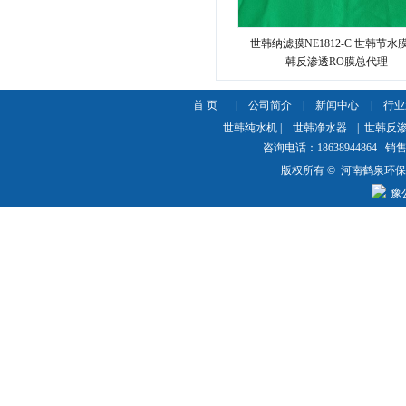
世韩纳滤膜NE1812-C 世韩节水膜
韩反渗透RO膜总代理
首 页
|
公司简介
|
新闻中心
|
行业
世韩纯水机
|
世韩净水器
|
世韩反
咨询电话：18638944864 销售热
版权所有 © 河南鹤泉环
豫公