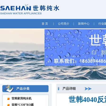
首 页
|
公司简介
|
新闻中心
|
行业
产品详细
世韩4040
世韩家用纯水机
世韩“CSM”RO膜