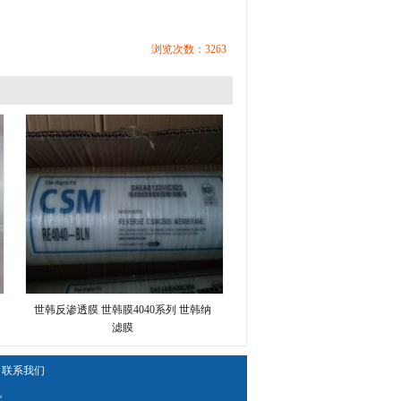
浏览次数：
3263
世韩反渗透膜 世韩膜4040系列 世韩纳
滤膜
联系我们
机