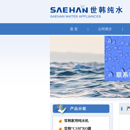
首 页
|
公司简介
|
世韩家用纯水机
世韩“CSM”RO膜