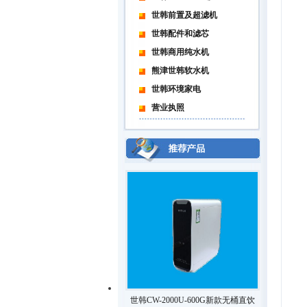
世韩前置及超滤机
世韩配件和滤芯
世韩商用纯水机
熊津世韩软水机
世韩环境家电
营业执照
世韩CW-2000U-600G新款无桶直饮