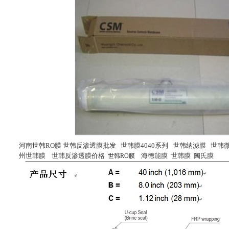
河南世韩RO膜 世韩反渗透膜批发 世韩膜4040系列 世韩纳滤膜 世韩
州世韩膜 世韩反渗透膜价格
海德能膜 世韩膜 陶氏膜
世韩RO膜