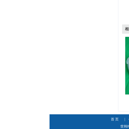
相
首 页
|
世韩