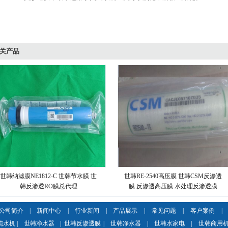
关产品
世韩纳滤膜NE1812-C 世韩节水膜 世
世韩RE-2540高压膜 世韩CSM反渗透
韩反渗透RO膜总代理
膜 反渗透高压膜 水处理反渗透膜
公司简介
|
新闻中心
|
行业新闻
|
产品展示
|
常见问题
|
客户案例
|
纯水机
|
世韩净水器
|
世韩反渗透膜
|
世韩净水器
|
世韩水家电
|
世韩商用