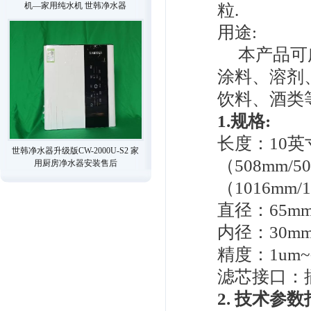
机—家用纯水机 世韩净水器
粒.
用途:
本产品可广
涂料、溶剂
饮料、酒类
1.规格:
长度：10英寸
世韩净水器升级版CW-2000U-S2 家
（508mm/
用厨房净水器安装售后
（1016mm/
直径：65m
内径：30m
精度：1um~
滤芯接口：
2. 技术参数