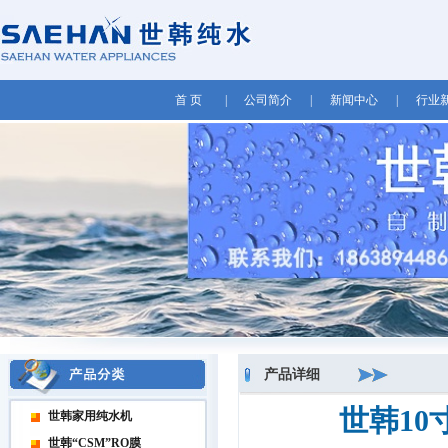
首 页
|
公司简介
|
新闻中心
|
行业
产品详细
世韩1
世韩家用纯水机
世韩“CSM”RO膜