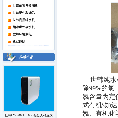
世韩前置及超滤机
世韩配件和滤芯
世韩商用纯水机
熊津世韩软水机
世韩环境家电
营业执照
世韩纯水机
除99%的氯，
氯含量为定值
式有机物)达
氯、有机化
世韩CW-2000U-600G新款无桶直饮