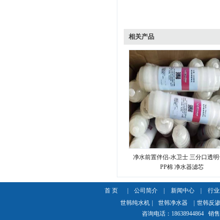
相关产品
净水前置伴侣-水卫士 三分口透
PP棉 净水器滤芯
首 页
|
公司简介
|
新闻中心
|
行业
世韩纯水机
|
世韩净水器
|
世韩反
咨询电话：18638944864 销售热