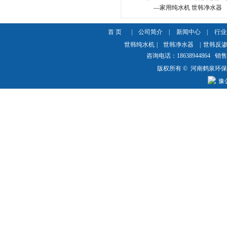
—家用纯水机 世韩净水器
首 页
|
公司简介
|
新闻中心
|
行业
世韩纯水机
|
世韩净水器
|
世韩反
咨询电话：18638944864 销售热
版权所有 © 河南鹤泉环
豫公