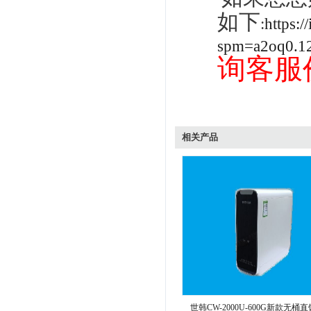
如下
:
https:/
spm=a2oq0.1
询客服
相关产品
世韩CW-2000U-600G新款无桶