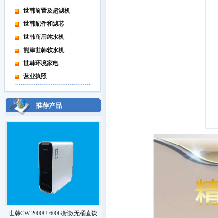
世韩前置及超滤机
世韩配件和滤芯
世韩商用纯水机
熊津世韩软水机
世韩环境家电
营业执照
世韩CW-2000U-600G新款无桶直饮