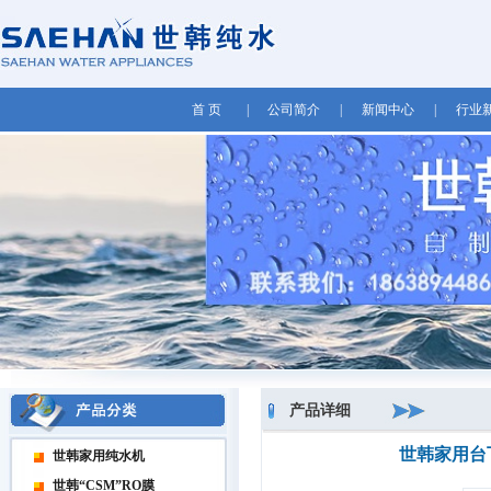
首 页
|
公司简介
|
新闻中心
|
行业
产品详细
世韩家用台下
世韩家用纯水机
世韩“CSM”RO膜