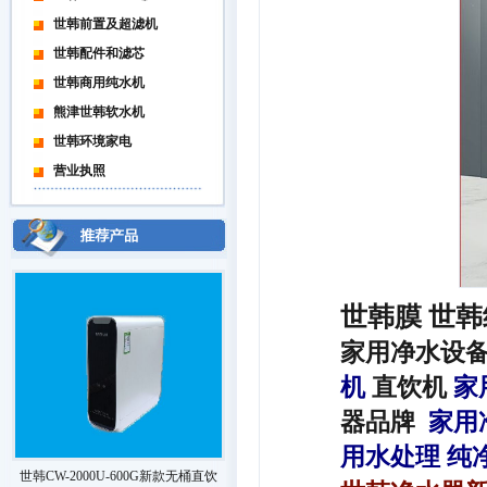
世韩前置及超滤机
世韩配件和滤芯
世韩商用纯水机
熊津世韩软水机
世韩环境家电
营业执照
世韩膜
世韩
家用净水设
机
直饮机
家
器品牌
家用
用水处理
纯
世韩CW-2000U-600G新款无桶直饮