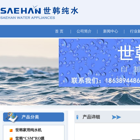
首 页
|
公司简介
|
新闻中心
|
行业
产品详细
世韩家用纯水机
世韩“CSM”RO膜