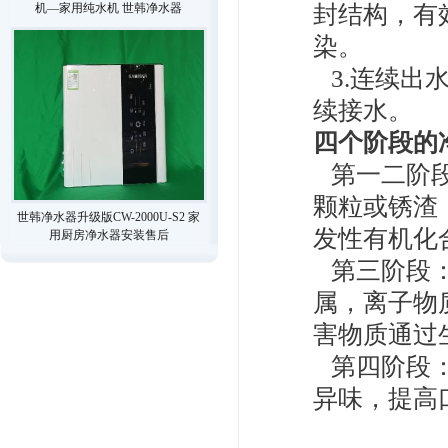
机—家用纯水机 世韩净水器
封结构，有
染。
3.连续出
续接水。
四个阶段的
第一二阶段
颗粒或锈渣
世韩净水器升级版CW-2000U-S2 家
发性有机化
用厨房净水器安装售后
第三阶段：
属，离子物
害物质通过
第四阶段：
异味，提高