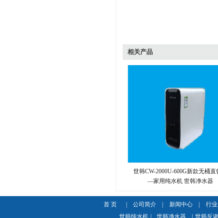
相关产品
世韩CW-2000U-600G新款无桶
—家用纯水机 世韩净水器
首 页
|
公司简介
|
新闻中心
|
行业
世韩纯水机
|
世韩净水器
|
世韩反