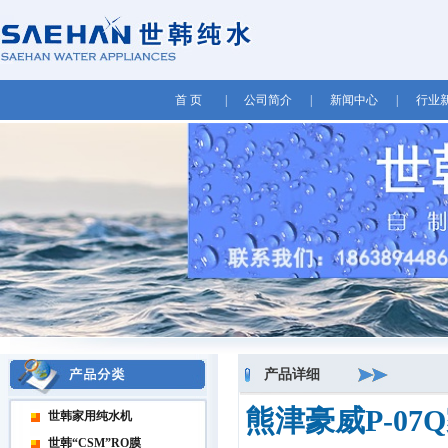
首 页
|
公司简介
|
新闻中心
|
行业
产品详细
熊津豪威P-0
世韩家用纯水机
世韩“CSM”RO膜